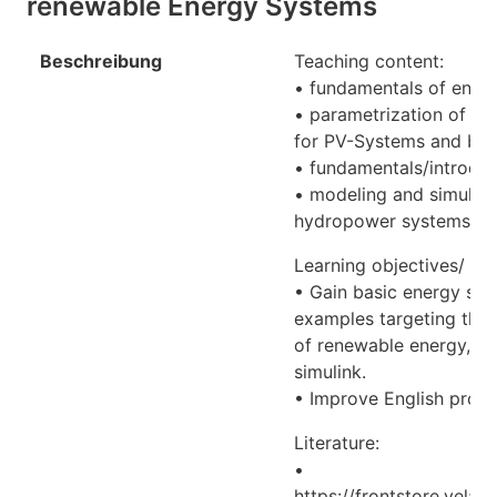
renewable Energy Systems
Beschreibung
Teaching content:
• fundamentals of ener
• parametrization of co
for PV-Systems and bio
• fundamentals/introduc
• modeling and simulati
hydropower systems inc
Learning objectives/ qua
• Gain basic energy sys
examples targeting the 
of renewable energy, ga
simulink.
• Improve English profic
Literature:
•
https://frontstore.vela