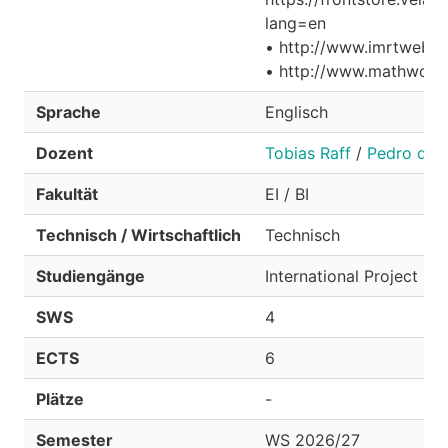
lang=en
• http://www.imrtweb.e
• http://www.mathworks
Sprache
Englisch
Dozent
Tobias Raff
/
Pedro da S
Fakultät
EI / BI
Technisch / Wirtschaftlich
Technisch
Studiengänge
International Project En
SWS
4
ECTS
6
Plätze
-
Semester
WS 2026/27