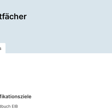
tfächer
s
fikationsziele
dbuch EIB