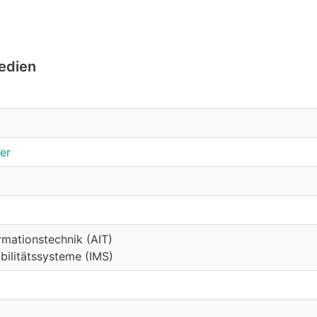
Medien
er
rmations­technik (AIT)
obilitätssysteme (IMS)