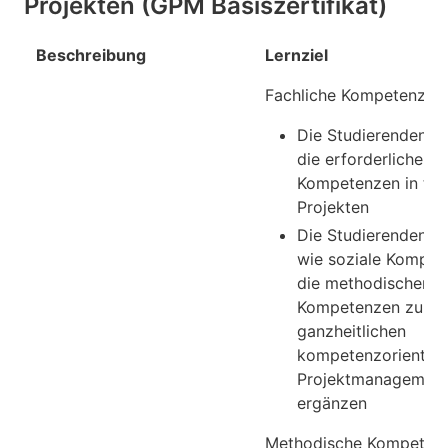
Projekten (GPM Basiszertifikat)
Beschreibung
Lernziel
Fachliche Kompetenzen:
Die Studierenden v
die erforderlichen s
Kompetenzen in tec
Projekten
Die Studierenden wi
wie soziale Kompet
die methodischen
Kompetenzen zu ei
ganzheitlichen
kompetenzorientier
Projektmanagemen
ergänzen
Methodische Kompetenz