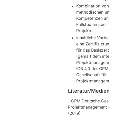
Kombination von
methodischen und s
Kompetenzen anha
Fallstudien über te
Projekte
Inhaltliche Vorberei
eine Zertifizierung
für das Basiszertifi
(gemäß dem interna
Projektmanagement
ICB 4.0 der GPM D
Gesellschaft für
Projektmanagement 
Literatur/Medien
- GPM Deutsche Gesells
Projektmanagement e.V.
(2019):