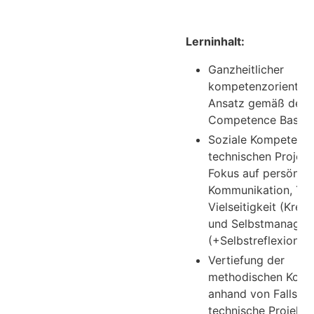
Lerninhalt:
Ganzheitlicher
kompetenzorientier
Ansatz gemäß der I
Competence Baselin
Soziale Kompetenze
technischen Projekt
Fokus auf persönlic
Kommunikation, Tea
Vielseitigkeit (Kreati
und Selbstmanage
(+Selbstreflexion)
Vertiefung der
methodischen Kom
anhand von Fallstud
technische Projekte