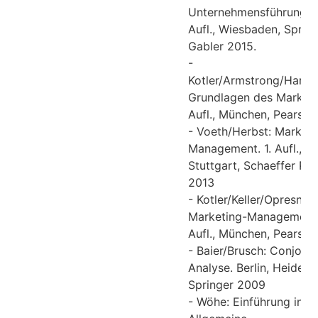
Unternehmensführung. 1
Aufl., Wiesbaden, Spring
Gabler 2015.
-
Kotler/Armstrong/Harris
Grundlagen des Marketin
Aufl., München, Pearson
- Voeth/Herbst: Marketi
Management. 1. Aufl.,
Stuttgart, Schaeffer Po
2013
- Kotler/Keller/Opresnik:
Marketing-Management.
Aufl., München, Pearso
- Baier/Brusch: Conjoint
Analyse. Berlin, Heidelb
Springer 2009
- Wöhe: Einführung in di